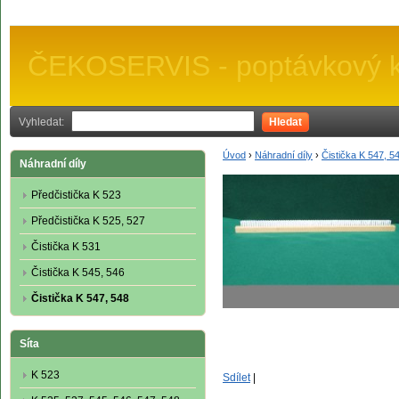
ČEKOSERVIS - poptávkový k
Vyhledat:
Hledat
Úvod
›
Náhradní díly
›
Čistička K 547, 5
Náhradní díly
Předčistička K 523
Předčistička K 525, 527
Čistička K 531
Čistička K 545, 546
Čistička K 547, 548
Síta
K 523
Sdílet
|