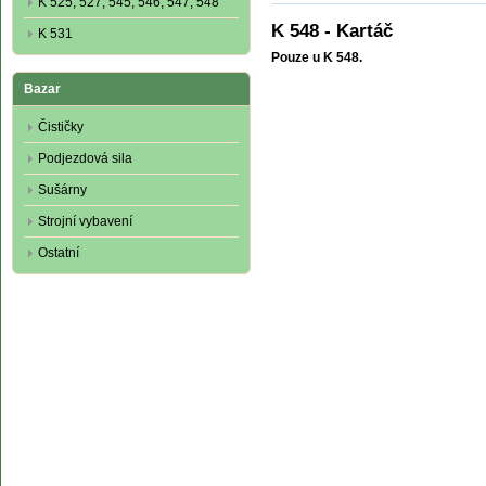
K 525, 527, 545, 546, 547, 548
K 548 - Kartáč
K 531
Pouze u K 548.
Bazar
Čističky
Podjezdová sila
Sušárny
Strojní vybavení
Ostatní