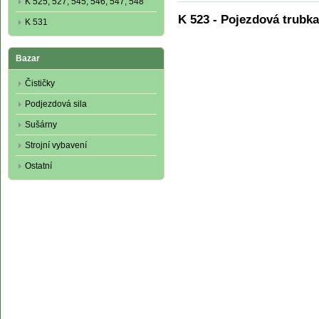
K 525, 527, 545, 546, 547, 548
K 523 - Pojezdová trubka
K 531
Bazar
Čističky
Podjezdová sila
Sušárny
Strojní vybavení
Ostatní