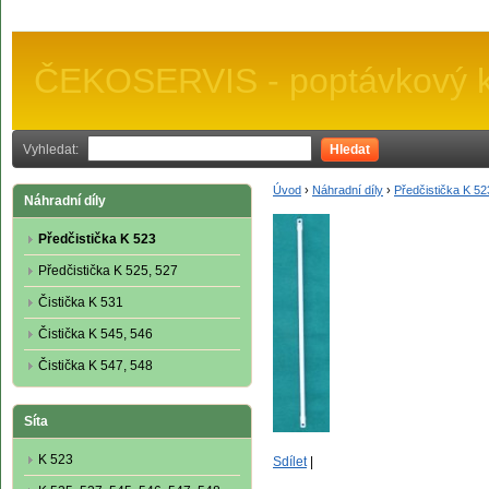
ČEKOSERVIS - poptávkový k
Vyhledat:
Hledat
Úvod
›
Náhradní díly
›
Předčistička K 52
Náhradní díly
Předčistička K 523
Předčistička K 525, 527
Čistička K 531
Čistička K 545, 546
Čistička K 547, 548
Síta
K 523
Sdílet
|