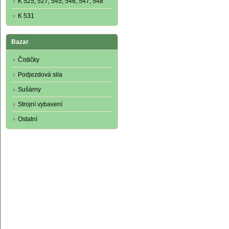
K 525, 527, 545, 546, 547, 548
K 531
Bazar
Čističky
Podjezdová sila
Sušárny
Strojní vybavení
Ostatní