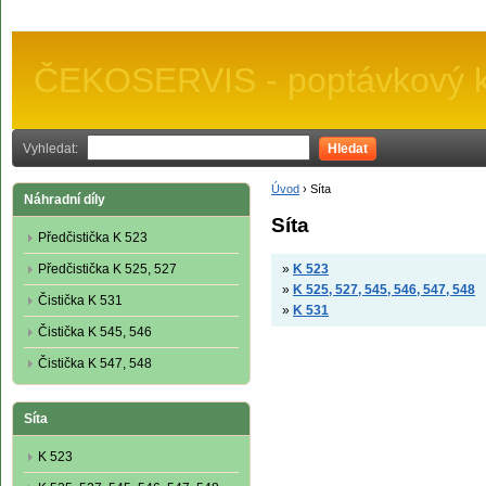
ČEKOSERVIS - poptávkový k
Vyhledat:
Hledat
Úvod
›
Síta
Náhradní díly
Síta
Předčistička K 523
Předčistička K 525, 527
»
K 523
»
K 525, 527, 545, 546, 547, 548
Čistička K 531
»
K 531
Čistička K 545, 546
Čistička K 547, 548
Síta
K 523